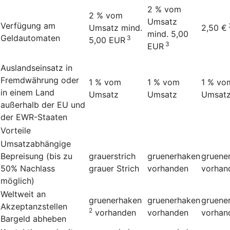
2 % vom
2 % vom
Umsatz
Verfügung am
Umsatz mind.
2,50 €
mind. 5,00
Geldautomaten
3
5,00 EUR
3
EUR
Auslandseinsatz in
Fremdwährung oder
1 % vom
1 % vom
1 % vo
in einem Land
Umsatz
Umsatz
Umsat
außerhalb der EU und
der EWR-Staaten
Vorteile
Umsatzabhängige
Bepreisung (bis zu
grauerstrich
gruenerhaken
gruene
50% Nachlass
grauer Strich
vorhanden
vorhan
möglich)
Weltweit an
gruenerhaken
gruenerhaken
gruene
Akzeptanzstellen
2
vorhanden
vorhanden
vorhan
Bargeld abheben