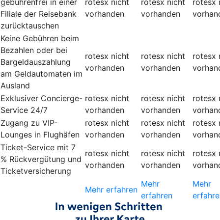
gebührenfrei in einer
rotesx
nicht
rotesx
nicht
rotesx
Filiale der Reisebank
vorhanden
vorhanden
vorhan
zurücktauschen
Keine Gebühren beim
Bezahlen oder bei
rotesx
nicht
rotesx
nicht
rotesx
Bargeldauszahlung
vorhanden
vorhanden
vorhan
am Geldautomaten im
Ausland
Exklusiver Concierge-
rotesx
nicht
rotesx
nicht
rotesx
Service 24/7
vorhanden
vorhanden
vorhan
Zugang zu VIP-
rotesx
nicht
rotesx
nicht
rotesx
Lounges in Flughäfen
vorhanden
vorhanden
vorhan
Ticket-Service mit 7
rotesx
nicht
rotesx
nicht
rotesx
% Rückvergütung und
vorhanden
vorhanden
vorhan
Ticketversicherung
Mehr
Mehr
Mehr erfahren
erfahren
erfahre