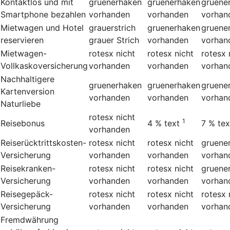
Kontaktlos und mit
gruenerhaken
gruenerhaken
gruene
Smartphone bezahlen
vorhanden
vorhanden
vorhan
Mietwagen und Hotel
grauerstrich
gruenerhaken
gruene
reservieren
grauer Strich
vorhanden
vorhan
Mietwagen-
rotesx
nicht
rotesx
nicht
rotesx
Vollkaskoversicherung
vorhanden
vorhanden
vorhan
Nachhaltigere
gruenerhaken
gruenerhaken
gruene
Kartenversion
vorhanden
vorhanden
vorhan
Naturliebe
rotesx
nicht
1
Reisebonus
4 %
text
7 %
tex
vorhanden
Reiserücktrittskosten-
rotesx
nicht
rotesx
nicht
gruene
Versicherung
vorhanden
vorhanden
vorhan
Reisekranken-
rotesx
nicht
rotesx
nicht
gruene
Versicherung
vorhanden
vorhanden
vorhan
Reisegepäck-
rotesx
nicht
rotesx
nicht
rotesx
Versicherung
vorhanden
vorhanden
vorhan
Fremdwährung