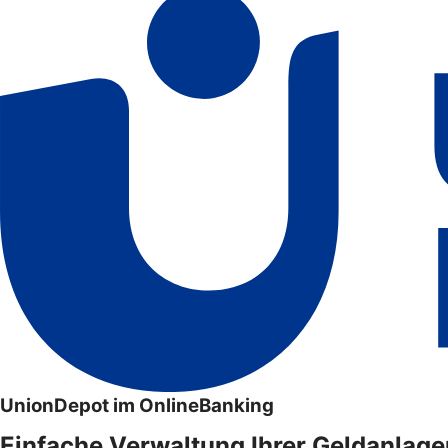
UnionDepot im OnlineBanking
Einfache Verwaltung Ihrer Geldanlage